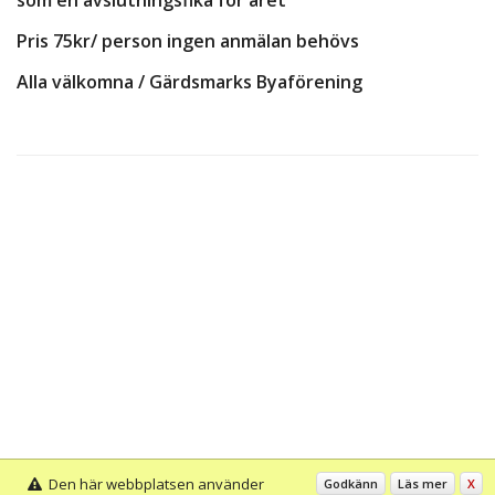
som en avslutningsfika för året
Pris 75kr/ person ingen anmälan behövs
Alla välkomna / Gärdsmarks Byaförening
Den här webbplatsen använder
Godkänn
Läs mer
X